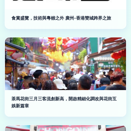
食賞盛覽，技術與粵雒之外 廣州-香港雙城跨界之旅
茶馬花街三月三客流創新高，開啟精細化調改與花街互
娛新篇章