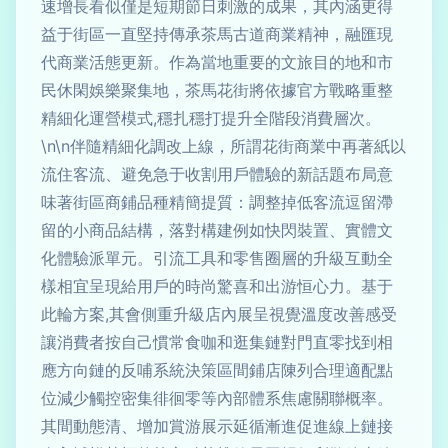
速增長看似僅是短期節日刺激的成果，其內涵更得
益于街區一直堅持傳承茶馬古道商業精神，融匯現
代商業活態更新。作為當地重要的文旅目的地和市
民休閑娛樂聚集地，茶馬花街將依據官方戰略重整
精細化運營模式,穩扎穩打提升全階段消費層次。
\n\n伴隨精細化調改上線，所謂花街商業中再著紙以
流住客流、避免急于收割用戶體驗的新話題布局意
味著街區商鋪品種精簡提質：調整掉低客流逗留滯
留的小商品結構，落對構建例如快閃裝置、實體文
化體驗派單元。引流工具和零售圈層的升級互動全
樣相宜呈現給用戶的時尚驚喜和出游恒心力。基于
此輪方案,其會側重升級店內展呈視覺溫度改善感受
讓消費者按自己慣常食咖和逛集鏈對門直零找到相
應方向鏈的反哺系統決策區間鋪店陳列合理適配點
位減少觸控密集徘徊零等內部體系焦慮關聯概率。
其間動態清、增加賞游展示延循漸進促進線上鏈接