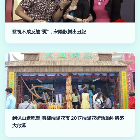
監視不成反被“冤”，宋陽歡樂出丑記
到保山逛吃樂,嗨翻端陽花市 2017端陽花街活動即將盛
大啟幕