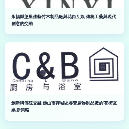
永福縣堡里佳藝竹木制品廠與花街互娛 傳統工藝與現代
創意的交融
創新與傳統交融 佛山市禪城區睿豐廚飾制品廠的‘花街互
娛’新策略