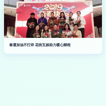
春運加油不打烊 花街互娛助力暖心歸程