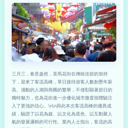
三月三，春意盎然，茶馬花街在傳統佳節的加持
下，迎來了客流高峰，單日接待游客人數創歷年新
高。涌動的人潮與商圈的繁華，不僅彰顯著節日的
獨特魅力，也為花街進一步優化城市微度假體驗注
入了更強的信心。\n\n與此本次客流高峰的優異成
績，驗證了以花為媒、以文化為底色、以互動聚人
氣的發展邏輯的可行性。業內人士指出，客流的高